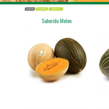
Home
Prodotti
Melons
Saboridu Melon