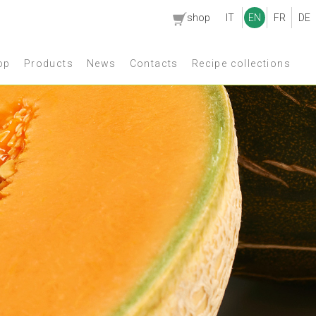
shop
IT
EN
FR
DE
op
Products
News
Contacts
Recipe collections