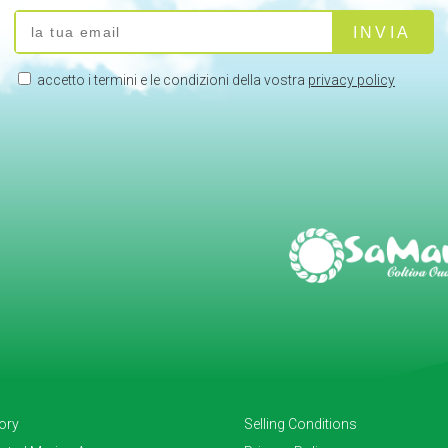
accetto i termini e le condizioni della vostra
privacy policy
tory
Selling Conditions