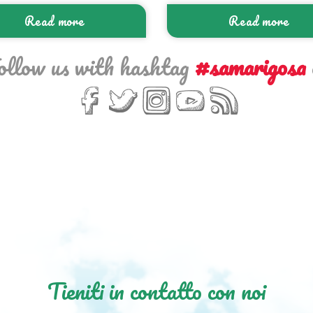
Read more
Read more
ollow us with hashtag
#samarigosa
Tieniti in contatto con noi