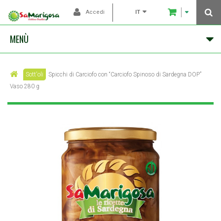
IT
Accedi
MENÙ
Sott'oli
Spicchi di Carciofo con “Carciofo Spinoso di Sardegna DOP”
Vaso 280 g