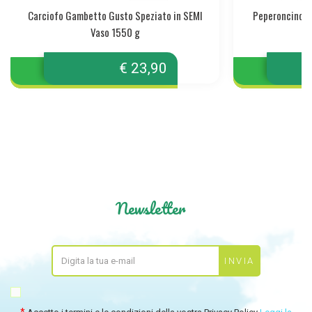
Carciofo Gambetto Gusto Speziato in SEMI
Peperoncino Ri
Vaso 1550 g
€ 23,90
Newsletter