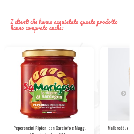
I clienti che hanno acquistato questo prodotto
hanno comprato anche:
Peperoncini Ripieni con Carciofo e Mugg.
Malloreddus sar