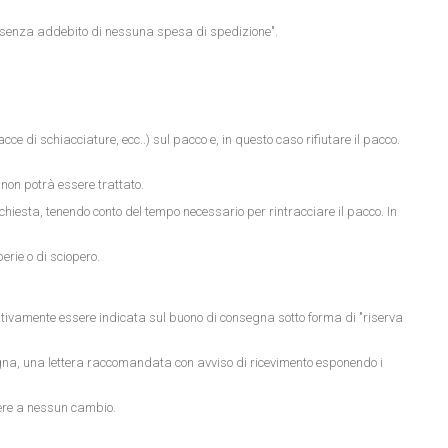
ico senza addebito di nessuna spesa di spedizione".
acce di schiacciature, ecc..) sul pacco e, in questo caso rifiutare il pacco.
non potrà essere trattato.
chiesta, tenendo conto del tempo necessario per rintracciare il pacco. In
erie o di sciopero.
tivamente essere indicata sul buono di consegna sotto forma di "riserva
egna, una lettera raccomandata con avviso di ricevimento esponendo i
ere a nessun cambio.