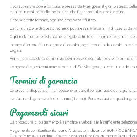
Il consumatore dovrà formulare presso Sa Marigosa, il giorno stesso della c
qualità in confronto alle indicazioni che figurano sul buono d'ordine.
Oltre suddetto termine, ogni reclamo sarà rifiutato.
La formulazione di questo reclamo potrà essere fatta all'indirizzo di Sa M
Ogni reclamo non effettuato nelle regole definite qui sopra e nei termini d
In caso di errore di consegna o di cambio, ogni prodotto da cambiare o ri
Legale.
Per essere accettato, ogni rinvio dovrà essere segnalato e avere prima di t
Le spese di spedizioni sono al carico di Sa Marigosa, a esclusione del caso
Termini di garanzia
Le presenti disposizioni non possono privare il consumatore della garanzia 
La durata di garanzia è di un anno (1 anno). Sono esclusi da questa garanzi
Pagamenti sicuri
La procedura di pagamento è semplice e veloce: sarà sufficiente selezionar
Pagamento con Bonifico Bancario Anticipato
: indicando "BONIFICO BANCAR
l'ordine le nostre coordinate bancarie su cui fare il pagamento; la spedi