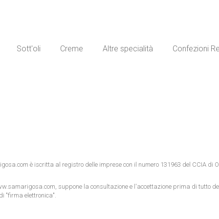
Sott'oli
Creme
Altre specialità
Confezioni R
igosa.com
è iscritta al registro delle imprese con il numero 131963 del CCIA di O
w.samarigosa.com
, suppone la consultazione e l'accettazione prima di tutto dell
i "firma elettronica".