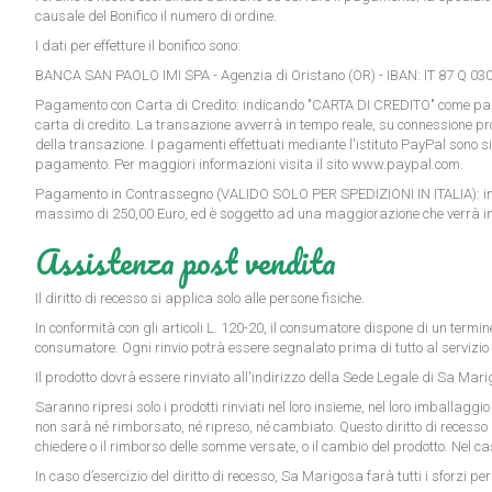
causale del Bonifico il numero di ordine.
I dati per effetture il bonifico sono:
BANCA SAN PAOLO IMI SPA - Agenzia di Oristano (OR) - IBAN:
IT 87 Q 0
Pagamento con Carta di Credito
: indicando "CARTA DI CREDITO" come pagam
carta di credito. La transazione avverrà in tempo reale, su connessione pr
della transazione. I pagamenti effettuati mediante l'istituto PayPal sono 
pagamento. Per maggiori informazioni visita il sito
www.paypal.com
.
Pagamento in Contrassegno
(VALIDO SOLO PER SPEDIZIONI IN ITALIA): in
massimo di 250,00 Euro, ed è soggetto ad una maggiorazione che verrà indi
Assistenza post vendita
Il diritto di recesso si applica solo alle persone fisiche.
In conformità con gli articoli L. 120-20, il consumatore dispone di un termine
consumatore. Ogni rinvio potrà essere segnalato prima di tutto al servizio
Il prodotto dovrà essere rinviato all'indirizzo della Sede Legale di Sa Mar
Saranno ripresi solo i prodotti rinviati nel loro insieme, nel loro imballaggi
non sarà né rimborsato, né ripreso, né cambiato. Questo diritto di recesso si 
chiedere o il rimborso delle somme versate, o il cambio del prodotto. Nel 
In caso d’esercizio del diritto di recesso, Sa Marigosa farà tutti i sforzi p