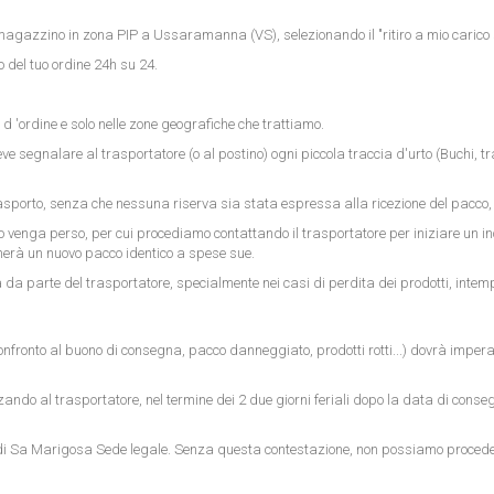
 ns. magazzino in zona PIP a Ussaramanna (VS), selezionando il "ritiro a mio car
 del tuo ordine 24h su 24.
d 'ordine e solo nelle zone geografiche che trattiamo.
deve segnalare al trasportatore (o al postino) ogni piccola traccia d'urto (Buchi, tr
rasporto, senza che nessuna riserva sia stata espressa alla ricezione del pacco, 
to venga perso, per cui procediamo contattando il trasportatore per iniziare un in
erà un nuovo pacco identico a spese sue.
a parte del trasportatore, specialmente nei casi di perdita dei prodotti, intemp
fronto al buono di consegna, pacco danneggiato, prodotti rotti...) dovrà impera
do al trasportatore, nel termine dei 2 due giorni feriali dopo la data di cons
o di Sa Marigosa Sede legale. Senza questa contestazione, non possiamo proced