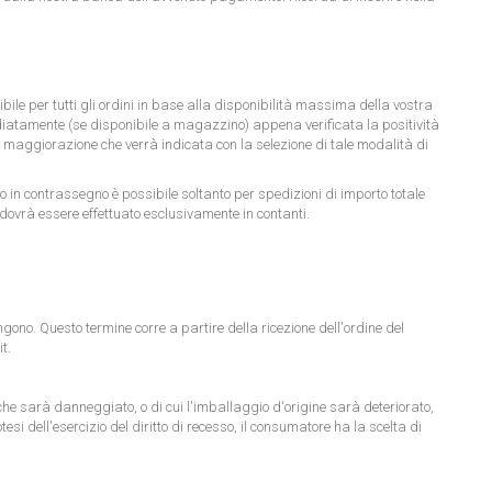
le per tutti gli ordini in base alla disponibilità massima della vostra
ediatamente (se disponibile a magazzino) appena verificata la positività
a maggiorazione che verrà indicata con la selezione di tale modalità di
contrassegno è possibile soltanto per spedizioni di importo totale
ovrà essere effettuato esclusivamente in contanti.
engono. Questo termine corre a partire della ricezione dell'ordine del
it
.
to che sarà danneggiato, o di cui l'imballaggio d'origine sarà deteriorato,
esi dell'esercizio del diritto di recesso, il consumatore ha la scelta di