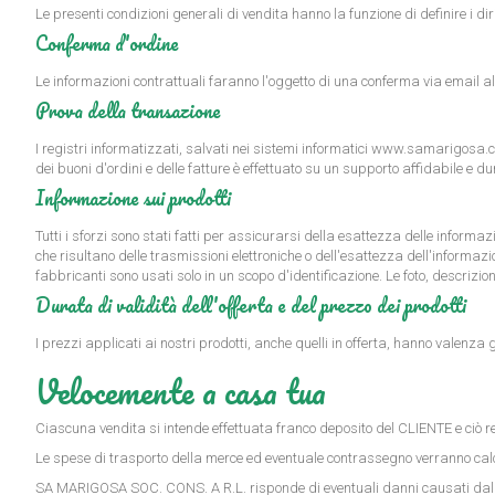
Le presenti condizioni generali di vendita hanno la funzione di definire i dir
Conferma d'ordine
Le informazioni contrattuali faranno l'oggetto di una conferma via email al
Prova della transazione
I registri informatizzati, salvati nei sistemi informatici
www.samarigosa.
dei buoni d'ordini e delle fatture è effettuato su un supporto affidabile e d
Informazione sui prodotti
Tutti i sforzi sono stati fatti per assicurarsi della esattezza delle informaz
che risultano delle trasmissioni elettroniche o dell'esattezza dell'informa
fabbricanti sono usati solo in un scopo d'identificazione. Le foto, descrizion
Durata di validità dell'offerta e del prezzo dei prodotti
I prezzi applicati ai nostri prodotti, anche quelli in offerta, hanno valen
Velocemente a casa tua
Ciascuna vendita si intende effettuata franco deposito del CLIENTE e ciò 
Le spese di trasporto della merce ed eventuale contrassegno verranno calcol
SA MARIGOSA SOC. CONS. A R.L. risponde di eventuali danni causati dal corrie