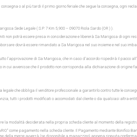
onsegna o al più tardi il primo giorno feriale che segue la consegna, ogni recla
arigosa Sede Legale ( S.P. 7 Km 5,900 – 09070 Riola Sardo (OR ) ).
efiniti non potrà essere presa in considerazione e libererà Sa Marigosa di ogni re
mborsare dovrà essere rimandato a Sa Marigosa nel suo insieme e nel suo imballa
utto l'approvazione di Sa Marigosa, che in caso d'accordo rispedirà il pacco all'
 in cui avvenisse che il prodotto non corrisponda alla dichiarazione di origine f
legale che obbliga il venditore professionale a garantirlo contro tutte le conseg
a, tutti i prodotti modificati o accomodati dal cliente o da qualsiasi altra entit
e la modalità desiderata nella propria scheda cliente al momento della registraz
IO" come pagamento nella scheda cliente. Il Pagamento mediante Bonifico Banc
zione della merce avverrà (se disponibile a magazzino) appena ricevuta conferma