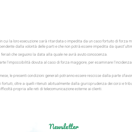
a in cui la loro esecuzione sarà ritardata o impedita da un caso fortuito di for
indipendente dalla volontà delle parti e che non potrà essere impedita da quest'ulti
ni feriali che seguono la data alla quale ne avrà avuto conoscenza.
parte l'impossibilità dovuta al caso di forza maggiore, per esaminare l'incidenza d
ese, le presenti condizioni generali potranno essere rescisse dalla parte sfavor
tuiti, oltre a quelli ritenuti abitualmente dalla giurisprudenza dei corsi e tribun
fficoltà propria alle reti di telecomunicazione esterne ai clienti.
Newsletter