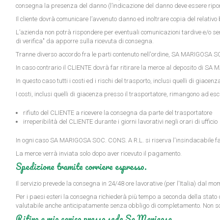
consegna la presenza del danno (l’indicazione del danno deve essere riporta
Il cliente dovrà comunicare l’avvenuto danno ed inoltrare copia del relativo
L’azienda non potrà rispondere per eventuali comunicazioni tardive e/o senza
di verifica" da apporre sulla ricevuta di consegna.
Tranne diverso accordo fra le parti contenuto nell'ordine, SA MARIGOSA SO
In caso contrario il CLIENTE dovrà far ritirare la merce al deposito di SA 
In questo caso tutti i costi ed i rischi del trasporto, inclusi quelli di gia
I costi, inclusi quelli di giacenza presso il trasportatore, rimangono ad escl
rifiuto del CLIENTE a ricevere la consegna da parte del trasportatore
irreperibilità del CLIENTE durante i giorni lavorativi negli orari di ufficio
In ogni caso SA MARIGOSA SOC. CONS. A R.L. si riserva l'insindacabile fac
La merce verrà inviata solo dopo aver ricevuto il pagamento.
Spedizione tramite corriere espresso.
Il servizio prevede la consegna in 24/48 ore lavorative (per l'Italia) dal mo
Per i paesi esteri la consegna richiederà più tempo a seconda della stato di 
valutabile anche anticipatamente senza obbligo di completamento. Non son
Ritiro a mio carico presso sede Sa Marigosa