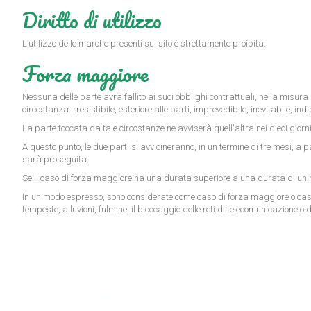
Diritto di utilizzo
L’utilizzo delle marche presenti sul sito è strettamente proibita.
Forza maggiore
Nessuna delle parte avrà fallito ai suoi obblighi contrattuali, nella misur
circostanza irresistibile, esteriore alle parti, imprevedibile, inevitabile, 
La parte toccata da tale circostanze ne avviserà quell'altra nei dieci gior
A questo punto, le due parti si avvicineranno, in un termine di tre mesi, a 
sarà proseguita.
Se il caso di forza maggiore ha una durata superiore a una durata di un m
In un modo espresso, sono considerate come caso di forza maggiore o casi for
tempeste, alluvioni, fulmine, il bloccaggio delle reti di telecomunicazione o di