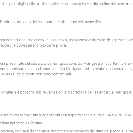
itti e gli obblighi delle parti coinvolte nel campo della vendita online dei beni pr
l'indirizzo indicato dal consumatore all'interno del buono d'ordine.
com
in condizioni ragionevoli di sicurezza, sono considerati come delle prove di co
urevole che può essere fornito come prova.
ioni presentate sul sito
www.samarigosa.com
. Sa Marigosa o i suoi fornitori no
zione trasmessa anche nel caso in cui Sa Marigosa abbia avuto conoscenza della po
i e prezzi dei prodotti non sono contrattuali.
za giornaliera e possono subire variazioni a discrezione dell'azienda Sa Marigosa.
restando inteso che tutte le operazioni di trasporto sono a cura di SA MARIGOSA
ate nel conto dell’ordine.
re, solo se il danno viene riscontrato al momento del ritiro del pacco alla presen