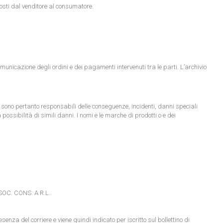
oposti dal venditore al consumatore.
municazione degli ordini e dei pagamenti intervenuti tra le parti. L’archivio
n sono pertanto responsabili delle conseguenze, incidenti, danni speciali
ssibilità di simili danni. I nomi e le marche di prodotti o e dei
 SOC. CONS. A R.L..
za del corriere e viene quindi indicato per iscritto sul bollettino di