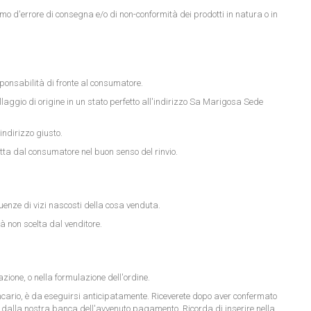
mo d'errore di consegna e/o di non-conformità dei prodotti in natura o in
sponsabilità di fronte al consumatore.
ggio di origine in un stato perfetto all'indirizzo Sa Marigosa Sede
indirizzo giusto.
atta dal consumatore nel buon senso del rinvio.
uenze di vizi nascosti della cosa venduta.
à non scelta dal venditore.
ione, o nella formulazione dell'ordine.
ario, è da eseguirsi anticipatamente. Riceverete dopo aver confermato
 dalla nostra banca dell'avvenuto pagamento. Ricorda di inserire nella