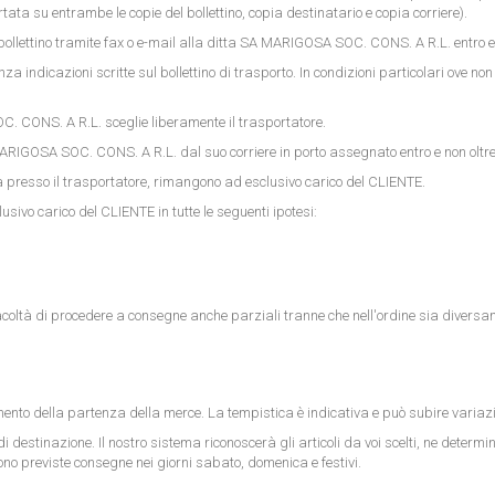
ta su entrambe le copie del bollettino, copia destinatario e copia corriere).
 bollettino tramite fax o e-mail alla ditta SA MARIGOSA SOC. CONS. A R.L. entro e 
 indicazioni scritte sul bollettino di trasporto. In condizioni particolari ove no
C. CONS. A R.L. sceglie liberamente il trasportatore.
MARIGOSA SOC. CONS. A R.L. dal suo corriere in porto assegnato entro e non oltre 
cenza presso il trasportatore, rimangono ad esclusivo carico del CLIENTE.
usivo carico del CLIENTE in tutte le seguenti ipotesi:
oltà di procedere a consegne anche parziali tranne che nell'ordine sia diversam
mento della partenza della merce. La tempistica è indicativa e può subire variazioni
destinazione. Il nostro sistema riconoscerà gli articoli da voi scelti, ne determine
o previste consegne nei giorni sabato, domenica e festivi.