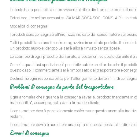
Il cliente ha la possibilità di provvedere al ritiro direttamente presso il
Potrai seguire nel tuo account su SA MARIGOSA SOC. CONS. A R.L. lo stato
Modalità di consegna
I prodotti sono consegnati all'indirizzo indicato dal consumatore sul buono 
Tutti i prodotti lasciano il nostro magazzino in un stato perfetto. Il cliente 
Un prodotto nuovo e identico Le sarà allora rinviato senza spese.
Lo scambio di ogni prodotto dichiarato, a posteriori, sciupato durante il t
Come in qualsiasi spedizione, è possibile subire un ritardo o che il prodot
questo caso, il commerciante sarà rimborsato dal trasportatore e consegn
Decliniamo ogni responsabilità per l'allungamento dei termini di consegna d
Problemi di consegna da parte del trasportatore
Ogni anomalia che riguarda la consegna (avaria, prodotto mancante in con
manoscritta", accompagnata dalla firma del cliente.
Il consumatore dovrà parallelamente confermare questa anomalia indirizzan
reclami.
Il consumatore dovrà trasmettere una copia di questa posta all'indirizz
Errori di consegna