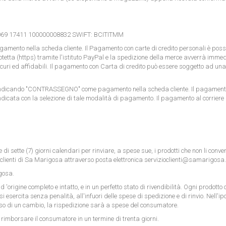
3069 17411 100000008832
SWIFT:
BCITITMM
ento nella scheda cliente. Il Pagamento con carte di credito personali è possibi
otetta (https) tramite l'istituto PayPal e la spedizione della merce avverrà imm
sicuri ed affidabili. Il pagamento con Carta di credito può essere soggetto ad un
dicando "CONTRASSEGNO" come pagamento nella scheda cliente. Il pagamento in 
cata con la selezione di tale modalità di pagamento. Il pagamento al corriere d
 di sette (7) giorni calendari per rinviare, a spese sue, i prodotti che non li conv
 clienti di Sa Marigosa attraverso posta elettronica
servizioclienti@samarigosa.
igosa.
o d 'origine completo e intatto, e in un perfetto stato di rivendibilità. Ogni prodot
esercita senza penalità, all'infuori delle spese di spedizione e di rinvio. Nell'ipot
caso di un cambio, la rispedizione sarà a spese del consumatore.
er rimborsare il consumatore in un termine di trenta giorni.