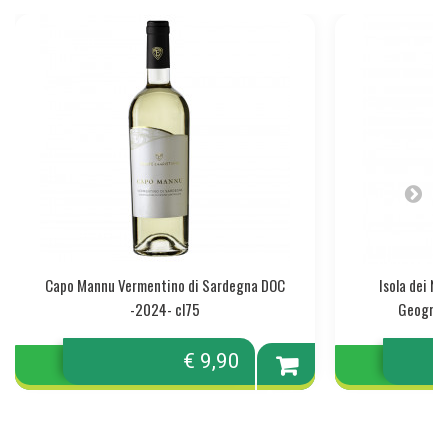
Capo Mannu Vermentino di Sardegna DOC
Isola dei N
-2024- cl75
Geografi
€ 9,90
Aggiungi
al
carrello