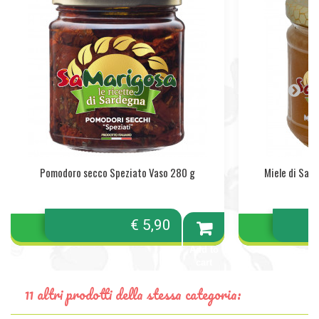
Pomodoro secco Speziato Vaso 280 g
Miele di Sar
€ 5,90
Add to
cart
11 altri prodotti della stessa categoria: