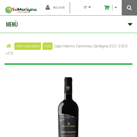
IT
Accedi
MENÙ
Altre specialità
Vino
Capo Mannu Cannonau Sardegna DOC -2023-
cl75