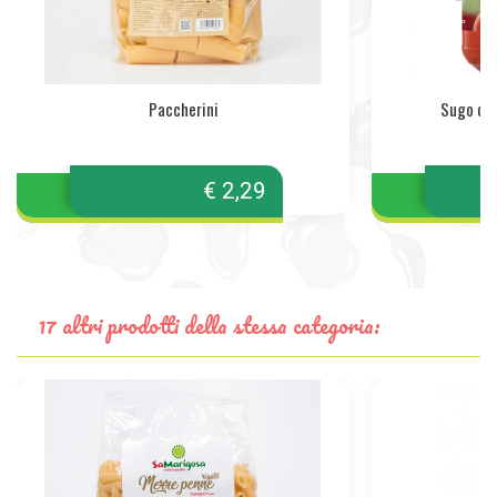
Paccherini
Sugo di 
€ 2,29
17 altri prodotti della stessa categoria: