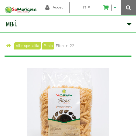
IT
Accedi
MENÙ
Altre specialità
Pasta
Eliche n. 22