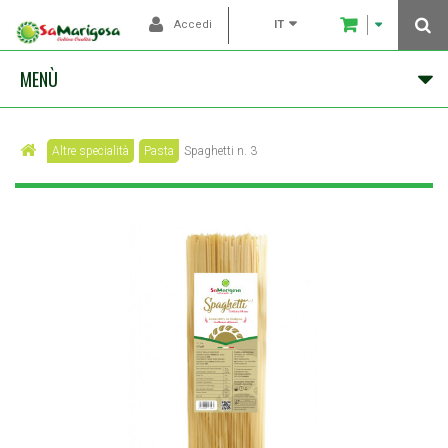
IT
Accedi
MENÙ
Altre specialità
Pasta
Spaghetti n. 3