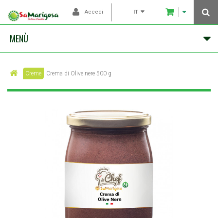
IT
Accedi
MENÙ
Creme
Crema di Olive nere 500 g