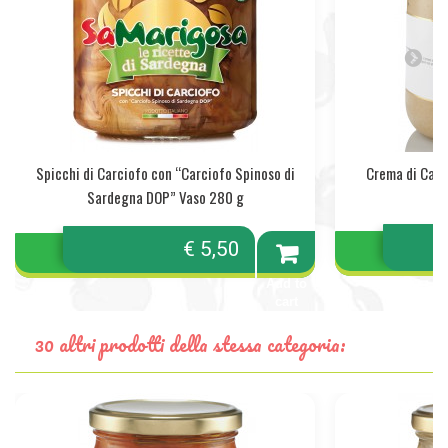
Spicchi di Carciofo con “Carciofo Spinoso di
Crema di Carc
Sardegna DOP” Vaso 280 g
€ 5,50
Add to
cart
30 altri prodotti della stessa categoria: