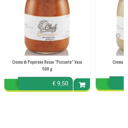
Crema di Peperone Rosso “Piccante” Vaso
Crema di
500 g
€ 9,50
Aggiungi
al
carrello