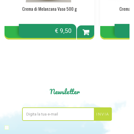
Crema di Melanzana Vaso 500 g
Crema di
€ 9,50
Aggiungi
al
carrello
Newsletter