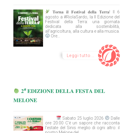
𝐓𝐨𝐫𝐧𝐚 𝐢𝐥 𝐅𝐞𝐬𝐭𝐢𝐯𝐚𝐥 𝐝𝐞𝐥𝐥𝐚 𝐓𝐞𝐫𝐫𝐚! Il 6
agosto a #RiolaSardo, la II Edizione del
Festival della Terra: una giornata
dedicata alla sostenibilità,
all'agricoltura, alla cultura e alla musica.
Ore...
Leggi tutto...
𝟐ª 𝐄𝐃𝐈𝐙𝐈𝐎𝐍𝐄 𝐃𝐄𝐋𝐋𝐀 𝐅𝐄𝐒𝐓𝐀 𝐃𝐄𝐋
𝐌𝐄𝐋𝐎𝐍𝐄
Sabato 25 luglio 2026
Dalle
ore 20:00 C'è un sapore che racconta
l'estate del Sinis meglio di ogni altro: il
nostro Melone del...