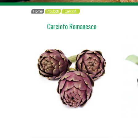
Home
Prodotti
Carciofi
Carciofo Romanesco