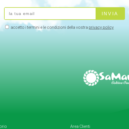
accetto i termini e le condizioni della vostra
privacy policy
torio
Area Clienti