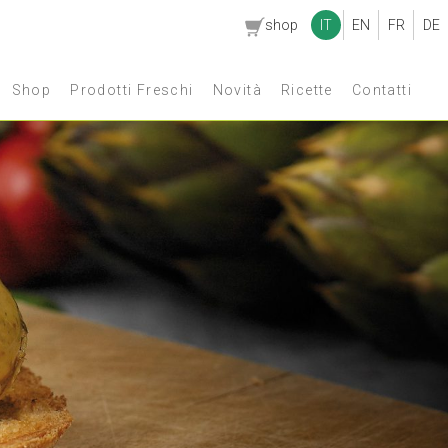
shop
IT
EN
FR
DE
Shop
Prodotti Freschi
Novità
Ricette
Contatti