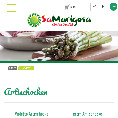
shop
IT
EN
FR
DE
Start
Prodotti
Artischocken
Violetto Artischocke
Terom Artischocke