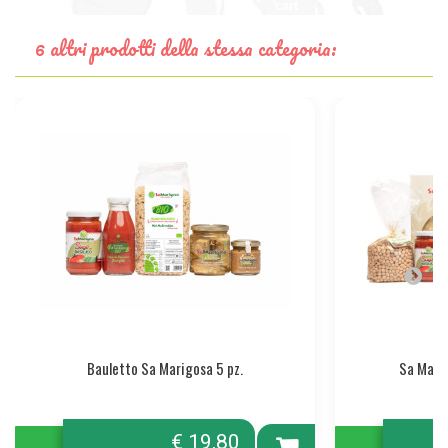
cart
6 altri prodotti della stessa categoria:
Bauletto Sa Marigosa 5 pz.
Sa Marig
€ 19,80