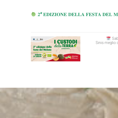
𝟐ª 𝐄𝐃𝐈𝐙𝐈𝐎𝐍𝐄 𝐃𝐄𝐋𝐋𝐀 𝐅𝐄𝐒𝐓𝐀 𝐃𝐄𝐋 
Sab
Sinis meglio d