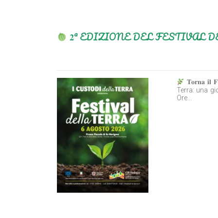
𝟐ª EDIZIONE DEL FESTIVAL 
𝐓𝐨𝐫𝐧𝐚 𝐢
Terra: una gio
Ore...