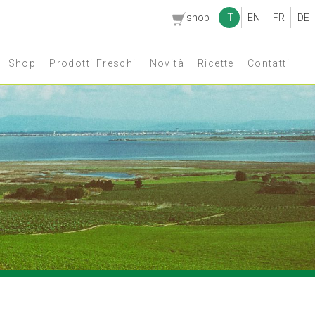
shop
IT
EN
FR
DE
Shop
Prodotti Freschi
Novità
Ricette
Contatti